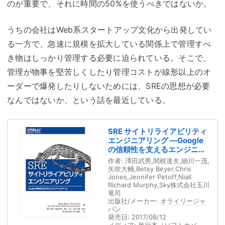
のが重要で、それに時間の50%を使うべきではないか。
うちの会社はWeb系スタートアップ文化から出発してい
る一方で、急速に規模を拡大している関係上で管理すべ
き物はしっかり管理する必要に迫られている。そこで、
管理が物事を堅苦しくしたり管理コストが線形以上のオ
ーダーで爆発したりしないためには、SREの思想が必要
なんではないか、という話を最近している。
SRE サイトリライアビリティ
エンジニアリング ―Google
の信頼性を支えるエンジニア
リングチーム
作者:
澤田武男,関根達夫,細川一茂,
矢吹大輔,Betsy Beyer,Chris
Jones,Jennifer Petoff,Niall
Richard Murphy,Sky株式会社玉川
竜司
出版社/メーカー:
オライリージャ
パン
発売日:
2017/08/12
メディア:
単行本（ソフトカバ